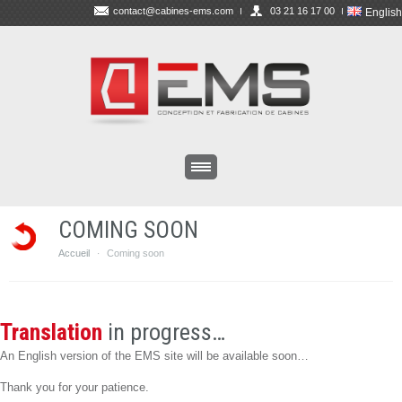
contact@cabines-ems.com
03 21 16 17 00
English
COMING SOON
Accueil
Coming soon
·
Translation
in progress…
An English version of the EMS site will be available soon…
Thank you for your patience.