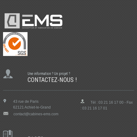
Une information ? Un projet ?
CONTACTEZ-NOUS !
43 rue de Paris
Tél : 03 21 16 17 00 - Fax
62121 Achiet-le-Grand
: 03 21 16 17 01
contact@cabines-ems.com