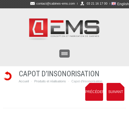
contact@cabines-ems.com
03 21 16 17 00
English
CAPOT D’INSONORISATION
Accueil
Produits et réalisations
Capot d’insonorisation
·
·
PRÉCÉDENT
SUIVANT