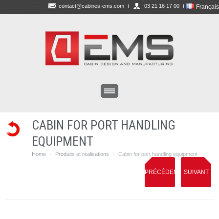
contact@cabines-ems.com
03 21 16 17 00
Français
CABIN FOR PORT HANDLING
EQUIPMENT
Home
Produits et réalisations
Cabin for port handling equipment
·
·
PRÉCÉDENT
SUIVANT