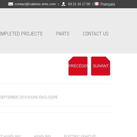
contact@cabines-ems.com
03 21 16 17 00
Français
OMPLETED PROJECTS
PARTS
CONTACT US
PRÉCÉDENT
SUIVANT
 SEPTEMBER 2014
SOUND ENCLOSURE
RT HANDLING
HANDLING
ELECTRIC VEHICLES