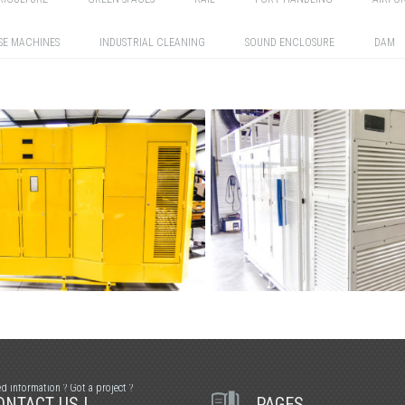
SE MACHINES
INDUSTRIAL CLEANING
SOUND ENCLOSURE
DAM
RAIL
RAIL
d information ? Got a project ?
ONTACT US !
PAGES