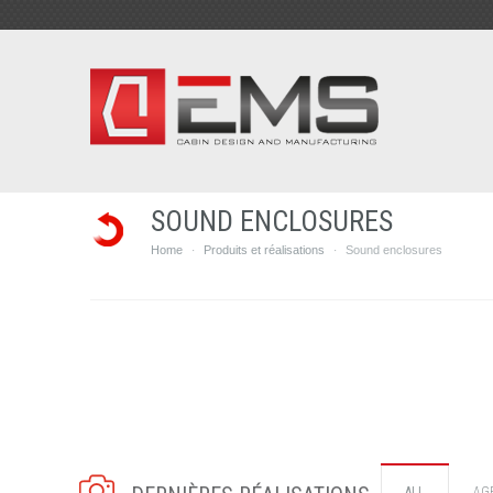
SOUND ENCLOSURES
Home
Produits et réalisations
Sound enclosures
·
·
ALL
AG