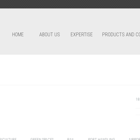
HOME
ABOUT US
EXPERTISE
PRODUCTS AND C
18
RICULTURE
GREEN SPACES
RAIL
PORT HANDLING
AIRPO